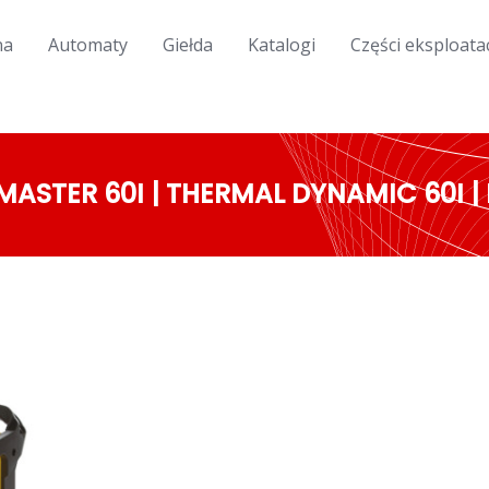
na
Automaty
Giełda
Katalogi
Części eksploata
ASTER 60I | THERMAL DYNAMIC 60I |