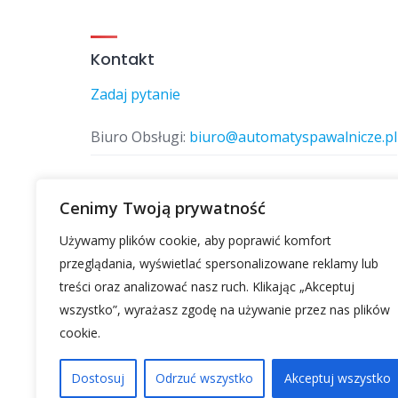
Kontakt
Zadaj pytanie
Biuro Obsługi:
biuro@automatyspawalnicze.pl
Telefon:
577 874 770
Cenimy Twoją prywatność
Używamy plików cookie, aby poprawić komfort
Znajdz nas
przeglądania, wyświetlać spersonalizowane reklamy lub
treści oraz analizować nasz ruch. Klikając „Akceptuj
wszystko”, wyrażasz zgodę na używanie przez nas plików
cookie.
Dostosuj
Odrzuć wszystko
Akceptuj wszystko