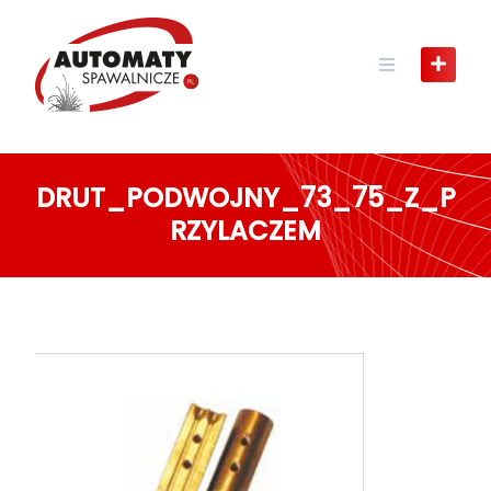
Skip
to
content
DRUT_PODWOJNY_73_75_Z_P
RZYLACZEM