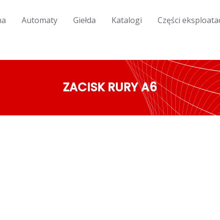
na
Automaty
Giełda
Katalogi
Części eksploata
ZACISK RURY A6