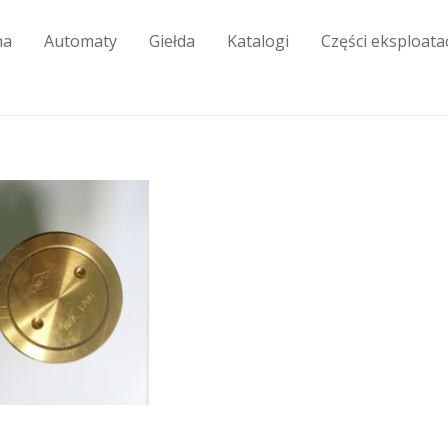
na
Automaty
Giełda
Katalogi
Części eksploata