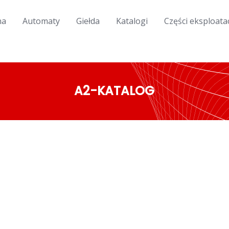
na
Automaty
Giełda
Katalogi
Części eksploata
A2-KATALOG