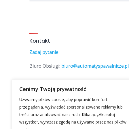
Kontakt
Zadaj pytanie
Biuro Obsługi:
biuro@automatyspawalnicze.pl
Telefon:
577 874 770
Cenimy Twoją prywatność
Używamy plików cookie, aby poprawić komfort
Znajdz nas
przeglądania, wyświetlać spersonalizowane reklamy lub
treści oraz analizować nasz ruch. Klikając „Akceptuj
wszystko”, wyrażasz zgodę na używanie przez nas plików