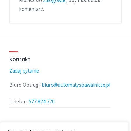
Musisz się
zalogować
, aby móc dodać
komentarz.
Kontakt
Zadaj pytanie
Biuro Obsługi:
biuro@automatyspawalnicze.pl
Telefon:
577 874 770
Znajdz nas