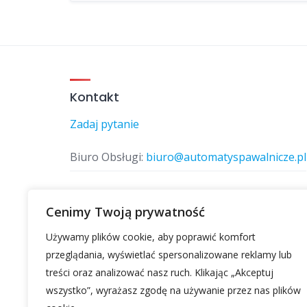
Kontakt
Zadaj pytanie
Biuro Obsługi:
biuro@automatyspawalnicze.pl
Telefon:
577 874 770
Cenimy Twoją prywatność
Używamy plików cookie, aby poprawić komfort
Znajdz nas
przeglądania, wyświetlać spersonalizowane reklamy lub
treści oraz analizować nasz ruch. Klikając „Akceptuj
wszystko”, wyrażasz zgodę na używanie przez nas plików