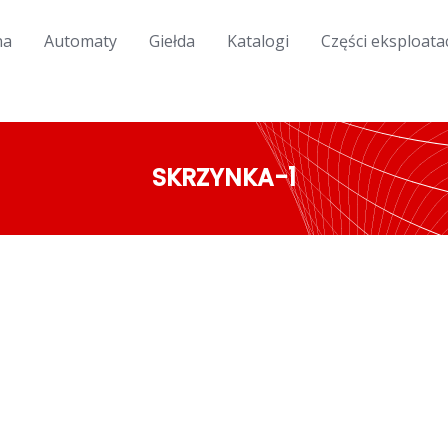
na
Automaty
Giełda
Katalogi
Części eksploata
SKRZYNKA-1