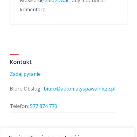
Musisz się
zalogować
, aby móc dodać
komentarz.
Kontakt
Zadaj pytanie
Biuro Obsługi:
biuro@automatyspawalnicze.pl
Telefon:
577 874 770
Znajdz nas