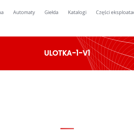
na
Automaty
Giełda
Katalogi
Części eksploata
ULOTKA-1-V1