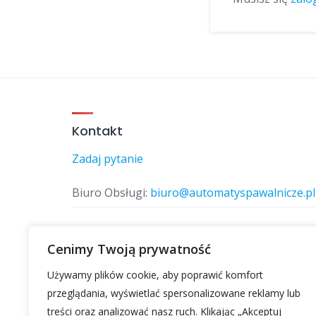
Kontakt
Zadaj pytanie
Biuro Obsługi:
biuro@automatyspawalnicze.pl
Telefon:
577 874 770
Cenimy Twoją prywatność
Używamy plików cookie, aby poprawić komfort
Znajdz nas
przeglądania, wyświetlać spersonalizowane reklamy lub
treści oraz analizować nasz ruch. Klikając „Akceptuj