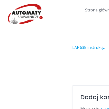
Skip
to
Strona głów
content
LAF 635 instrukcja
Dodaj ko
Musisz się
zalo