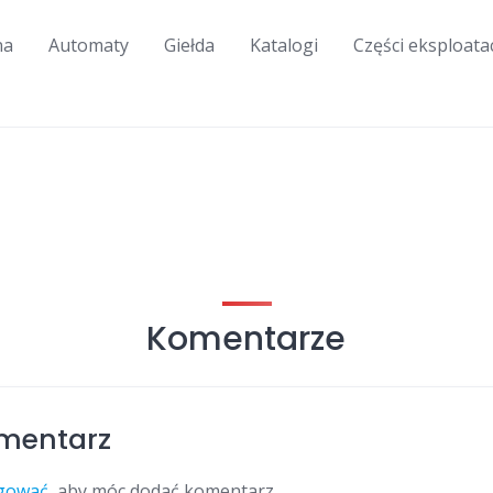
na
Automaty
Giełda
Katalogi
Części eksploata
Komentarze
mentarz
gować
, aby móc dodać komentarz.