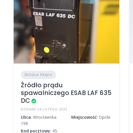
ŹRÓDŁA PRĄDU
Źródło prądu
spawalniczego ESAB LAF 635
DC
DODANE 24 LUTEGO 2023
Ulica
: Wrocławska
Miejscowość
: Opole
198
Kod pocztowy
: 45-