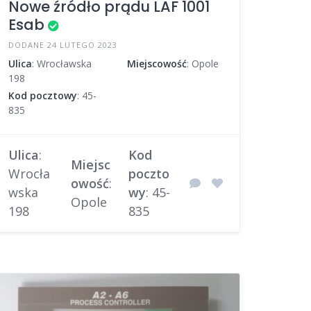
Nowe źródło prądu LAF 1001
Esab
DODANE 24 LUTEGO 2023
Ulica
: Wrocławska
Miejscowość
: Opole
198
Kod pocztowy
: 45-
835
Ulica
:
Kod
Miejsc
Wrocła
poczto
owość
:
wska
wy
: 45-
Opole
198
835