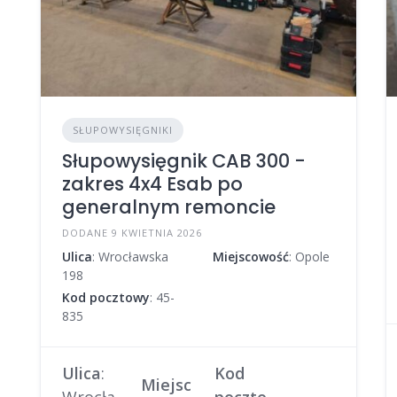
SŁUPOWYSIĘGNIKI
Słupowysięgnik CAB 300 -
zakres 4x4 Esab po
generalnym remoncie
DODANE 9 KWIETNIA 2026
Ulica
: Wrocławska
Miejscowość
: Opole
198
Kod pocztowy
: 45-
835
Ulica
:
Kod
Miejsc
Wrocła
poczto