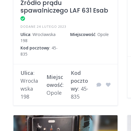
Źródło prądu
spawalniczego LAF 631 Esab
DODANE 24 LUTEGO 2023
Ulica
: Wrocławska
Miejscowość
: Opole
198
Kod pocztowy
: 45-
835
Ulica
:
Kod
Miejsc
Wrocła
poczto
owość
:
wska
wy
: 45-
Opole
198
835