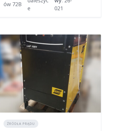
daleszyc
wy
: 26-
ów 72B
e
021
ŹRÓDŁA PRĄDU