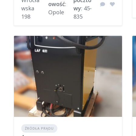
owość
:
wska
wy
: 45-
Opole
198
835
ŹRÓDŁA PRĄDU