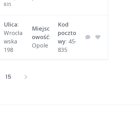
835
Ulica
:
Kod
Miejsc
Wrocła
poczto
owość
:
wska
wy
: 45-
Opole
198
835
15
tronicowanie
pisów