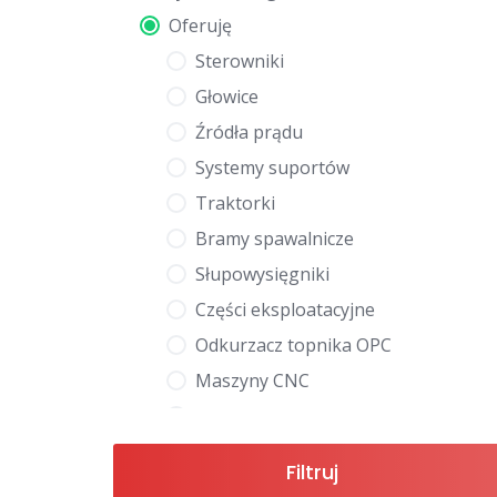
Oferuję
Sterowniki
Głowice
Źródła prądu
Systemy suportów
Traktorki
Bramy spawalnicze
Słupowysięgniki
Części eksploatacyjne
Odkurzacz topnika OPC
Maszyny CNC
Osprzęt
INNE
Filtruj
Nowe