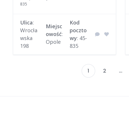
835
Ulica
:
Kod
Miejsc
Wrocła
poczto
owość
:
wska
wy
: 45-
Opole
198
835
1
2
…
S
w