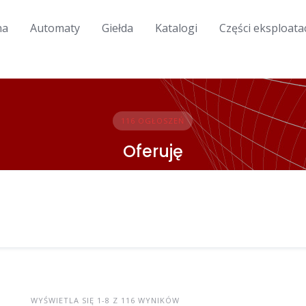
na
Automaty
Giełda
Katalogi
Części eksploata
116 OGŁOSZEŃ
Oferuję
WYŚWIETLA SIĘ 1-8 Z 116 WYNIKÓW