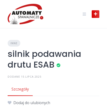
Skip
to
content
INNE
silnik podawania
drutu ESAB
DODANE 15 LIPCA 2025
Szczegóły
Dodaj do ulubionych