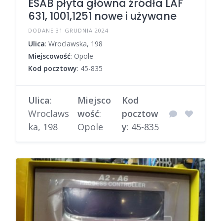
ESAB płyta główna źródła LAF
631, 1001,1251 nowe i używane
DODANE 31 GRUDNIA 2024
Ulica
: Wroclawska, 198
Miejscowość
: Opole
Kod pocztowy
: 45-835
Ulica
:
Miejsco
Kod
Wroclaws
wość
:
pocztow
ka, 198
Opole
y
: 45-835