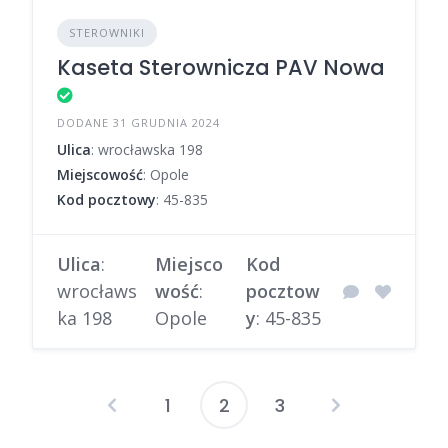
STEROWNIKI
Kaseta Sterownicza PAV Nowa
DODANE 31 GRUDNIA 2024
Ulica
: wrocławska 198
Miejscowość
: Opole
Kod pocztowy
: 45-835
Ulica
:
Miejsco
Kod
wrocławs
wość
:
pocztow
ka 198
Opole
y
: 45-835
1
2
3
Stronicowanie