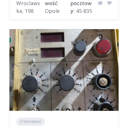
Wroclaws
wość
:
pocztow
ka, 198
Opole
y
: 45-835
STEROWNIKI