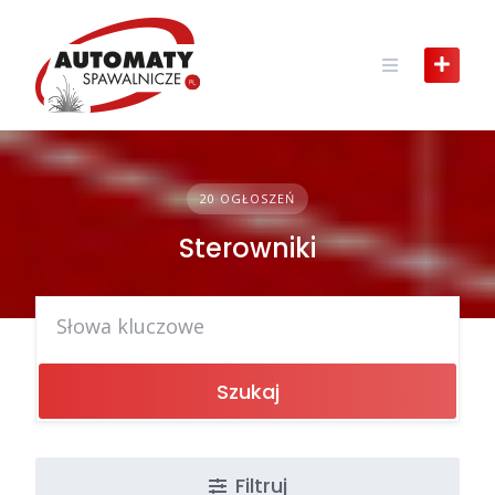
Skip
to
content
20 OGŁOSZEŃ
Sterowniki
Szukaj
Filtruj