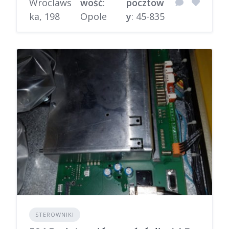
Wroclaws
wość
:
pocztow
ka, 198
Opole
y
: 45-835
STEROWNIKI