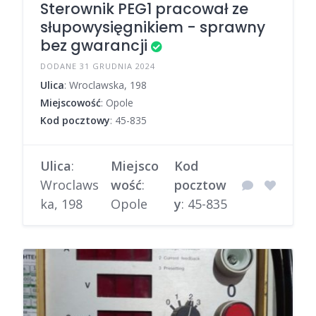
Sterownik PEG1 pracował ze
słupowysięgnikiem - sprawny
bez gwarancji
DODANE 31 GRUDNIA 2024
Ulica
: Wroclawska, 198
Miejscowość
: Opole
Kod pocztowy
: 45-835
Ulica
:
Miejsco
Kod
Wroclaws
wość
:
pocztow
ka, 198
Opole
y
: 45-835