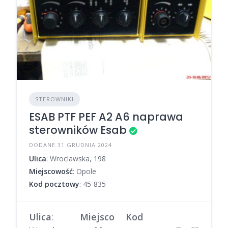
STEROWNIKI
ESAB PTF PEF A2 A6 naprawa
sterowników Esab
DODANE 31 GRUDNIA 2024
Ulica
: Wroclawska, 198
Miejscowość
: Opole
Kod pocztowy
: 45-835
Ulica
:
Miejsco
Kod