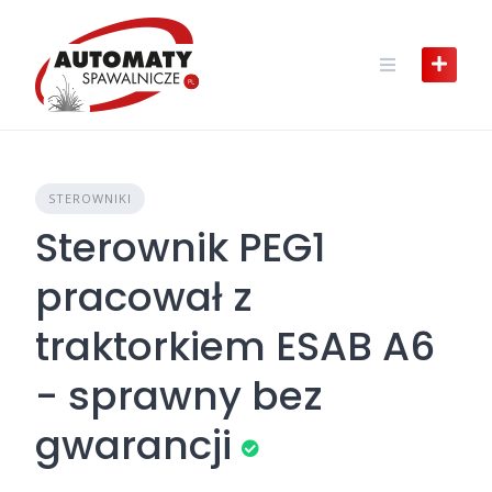
Skip
to
content
STEROWNIKI
Sterownik PEG1
pracował z
traktorkiem ESAB A6
- sprawny bez
gwarancji