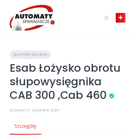
Skip
to
content
SŁUPOWYSIĘGNIKI
Esab Łożysko obrotu
słupowysięgnika
CAB 300 ,Cab 460
DODANE 31 GRUDNIA 2024
Szczegóły