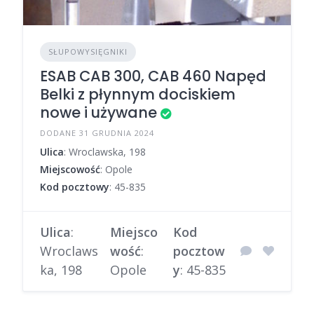
SŁUPOWYSIĘGNIKI
ESAB CAB 300, CAB 460 Napęd
Belki z płynnym dociskiem
nowe i używane
DODANE 31 GRUDNIA 2024
Ulica
: Wroclawska, 198
Miejscowość
: Opole
Kod pocztowy
: 45-835
Ulica
:
Miejsco
Kod
Wroclaws
wość
:
pocztow
ka, 198
Opole
y
: 45-835