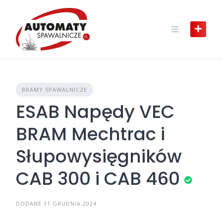
Skip
to
content
BRAMY SPAWALNICZE
ESAB Napędy VEC
BRAM Mechtrac i
Słupowysięgników
CAB 300 i CAB 460
DODANE 31 GRUDNIA 2024