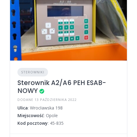
STEROWNIKI
Sterownik A2/A6 PEH ESAB-
NOWY
DODANE 13 PAŹDZIERNIKA 2022
Ulica
: Wrocławska 198
Miejscowość
: Opole
Kod pocztowy
: 45-835