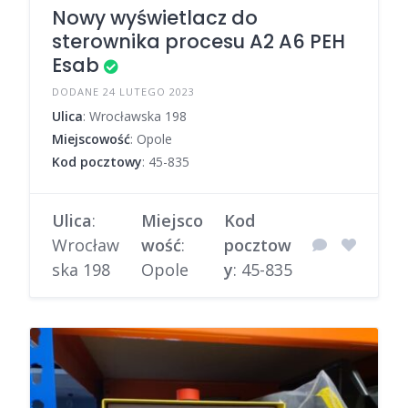
Nowy wyświetlacz do
sterownika procesu A2 A6 PEH
Esab
DODANE 24 LUTEGO 2023
Ulica
: Wrocławska 198
Miejscowość
: Opole
Kod pocztowy
: 45-835
Ulica
:
Miejsco
Kod
Wrocław
wość
:
pocztow
ska 198
Opole
y
: 45-835