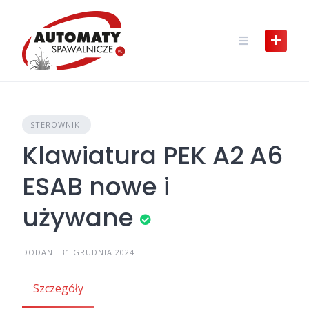
Skip
to
content
STEROWNIKI
Klawiatura PEK A2 A6
ESAB nowe i
używane
DODANE 31 GRUDNIA 2024
Szczegóły