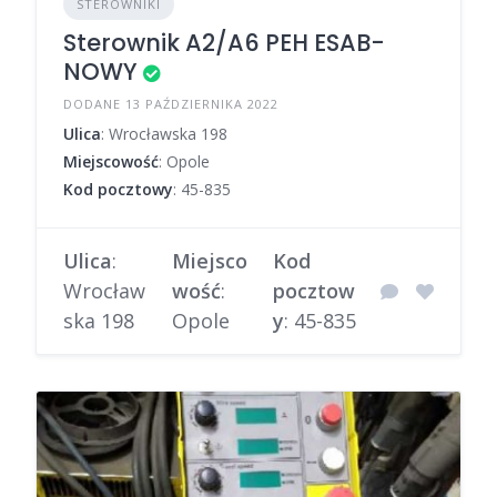
STEROWNIKI
Sterownik A2/A6 PEH ESAB-
NOWY
DODANE 13 PAŹDZIERNIKA 2022
Ulica
: Wrocławska 198
Miejscowość
: Opole
Kod pocztowy
: 45-835
Ulica
:
Miejsco
Kod
Wrocław
wość
:
pocztow
ska 198
Opole
y
: 45-835