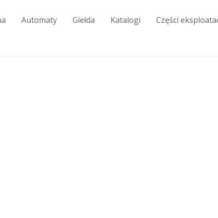
na
Automaty
Giełda
Katalogi
Części eksploata