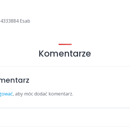
34333884 Esab
Komentarze
mentarz
gować
, aby móc dodać komentarz.