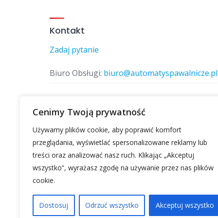
Kontakt
Zadaj pytanie
Biuro Obsługi:
biuro@automatyspawalnicze.pl
Telefon:
577 874 770
Cenimy Twoją prywatność
Używamy plików cookie, aby poprawić komfort
Znajdz nas
przeglądania, wyświetlać spersonalizowane reklamy lub
treści oraz analizować nasz ruch. Klikając „Akceptuj
wszystko”, wyrażasz zgodę na używanie przez nas plików
cookie.
Dostosuj
Odrzuć wszystko
Akceptuj wszystko