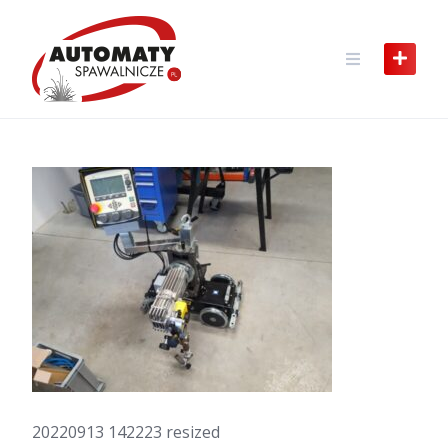
Skip
to
content
20220913 142223 resized