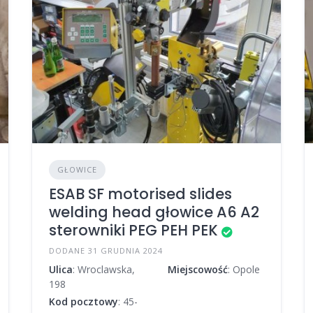
GŁOWICE
ESAB SF motorised slides
welding head głowice A6 A2
sterowniki PEG PEH PEK
DODANE 31 GRUDNIA 2024
Ulica
: Wroclawska,
Miejscowość
: Opole
198
Kod pocztowy
: 45-