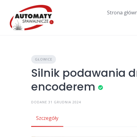
Skip
to
Strona głów
content
GŁOWICE
Silnik podawania d
encoderem
DODANE 31 GRUDNIA 2024
Szczegóły