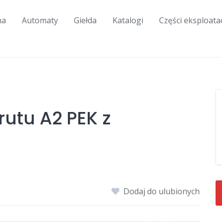
na
Automaty
Giełda
Katalogi
Części eksploata
rutu A2 PEK z
Dodaj do ulubionych