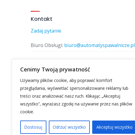
Kontakt
Zadaj pytanie
Biuro Obsługi:
biuro@automatyspawalnicze.pl
Telefon:
577 874 770
Cenimy Twoją prywatność
Używamy plików cookie, aby poprawić komfort
Znajdz nas
przeglądania, wyświetlać spersonalizowane reklamy lub
treści oraz analizować nasz ruch. Klikając „Akceptuj
wszystko”, wyrażasz zgodę na używanie przez nas plików
cookie.
Dostosuj
Odrzuć wszystko
Akceptuj wszystko