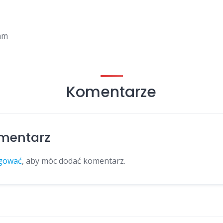
mm
Komentarze
mentarz
gować
, aby móc dodać komentarz.