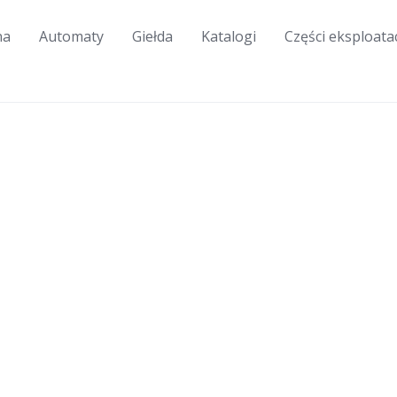
na
Automaty
Giełda
Katalogi
Części eksploata