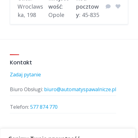
Wroclaws
wość
:
pocztow
ka, 198
Opole
y
: 45-835
Kontakt
Zadaj pytanie
Biuro Obsługi:
biuro@automatyspawalnicze.pl
Telefon:
577 874 770
Znajdz nas