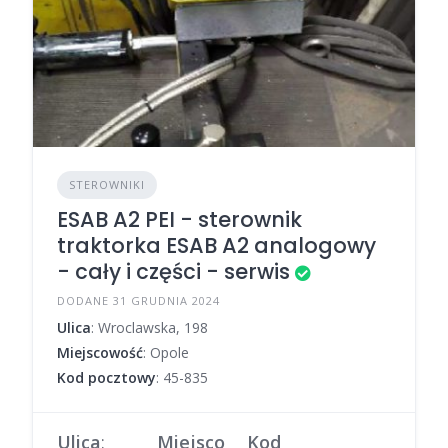
STEROWNIKI
ESAB A2 PEI - sterownik
traktorka ESAB A2 analogowy
- cały i części - serwis
DODANE 31 GRUDNIA 2024
Ulica
: Wroclawska, 198
Miejscowość
: Opole
Kod pocztowy
: 45-835
Ulica
:
Miejsco
Kod