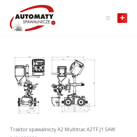
Skip
to
content
Traktor spawalniczy A2 Multitrac A2TF J1 SAW