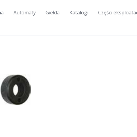
na
Automaty
Giełda
Katalogi
Części eksploata