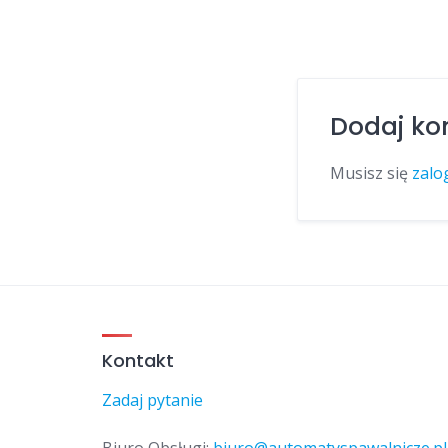
Dodaj ko
Musisz się
zalo
Kontakt
Zadaj pytanie
Biuro Obsługi:
biuro@automatyspawalnicze.pl