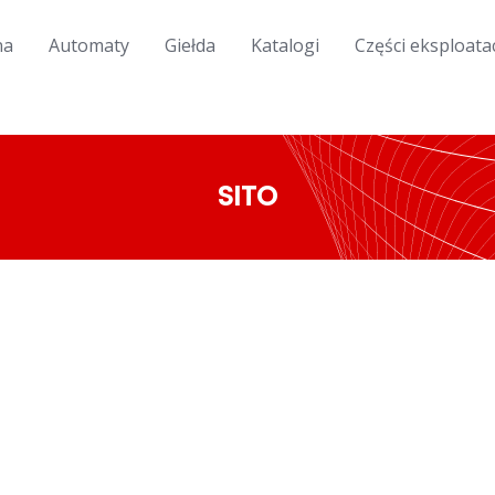
na
Automaty
Giełda
Katalogi
Części eksploata
SITO