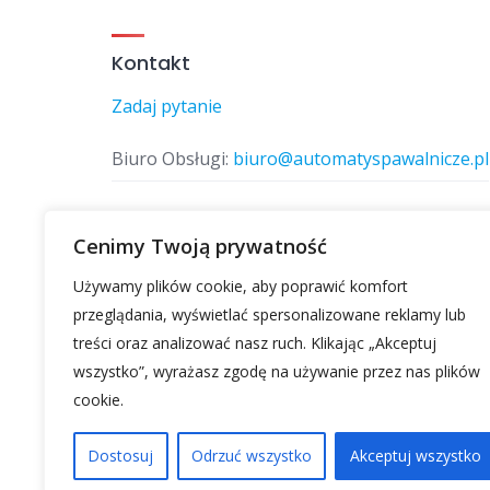
Kontakt
Zadaj pytanie
Biuro Obsługi:
biuro@automatyspawalnicze.pl
Telefon:
577 874 770
Cenimy Twoją prywatność
Używamy plików cookie, aby poprawić komfort
Znajdz nas
przeglądania, wyświetlać spersonalizowane reklamy lub
treści oraz analizować nasz ruch. Klikając „Akceptuj
wszystko”, wyrażasz zgodę na używanie przez nas plików
cookie.
Dostosuj
Odrzuć wszystko
Akceptuj wszystko