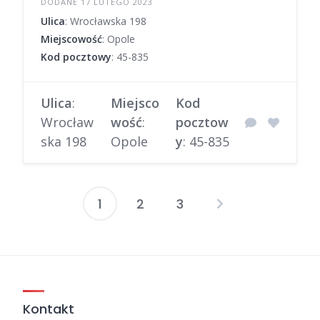
DODANE 17 LUTEGO 2023
Ulica
: Wrocławska 198
Miejscowość
: Opole
Kod pocztowy
: 45-835
Ulica
:
Miejsco
Kod
Wrocław
wość
:
pocztow
ska 198
Opole
y
: 45-835
1
2
3
Stronicowanie
wpisów
Kontakt