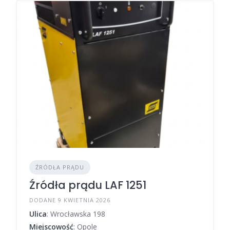
ŹRÓDŁA PRĄDU
Źródła prądu LAF 1251
DODANE 9 KWIETNIA 2026
Ulica
: Wrocławska 198
Miejscowość
: Opole