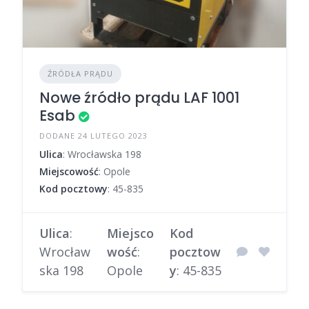
ŹRÓDŁA PRĄDU
Nowe źródło prądu LAF 1001
Esab
DODANE 24 LUTEGO 2023
Ulica
: Wrocławska 198
Miejscowość
: Opole
Kod pocztowy
: 45-835
Ulica
:
Miejsco
Kod
Wrocław
wość
:
pocztow
ska 198
Opole
y
: 45-835