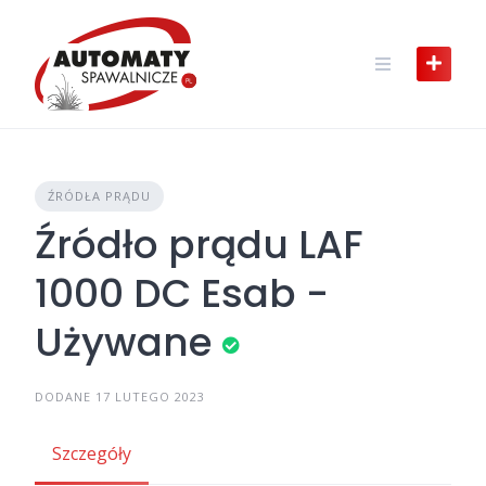
Skip
to
content
ŹRÓDŁA PRĄDU
Źródło prądu LAF
1000 DC Esab -
Używane
DODANE 17 LUTEGO 2023
Szczegóły