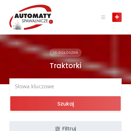
Skip
to
content
13 OGŁOSZEŃ
Traktorki
Szukaj
Filtruj