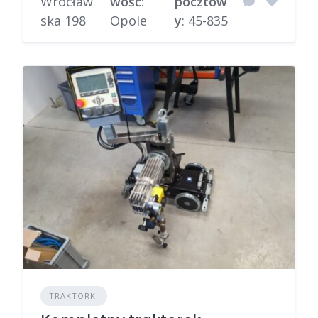
Wrocław
wość
:
pocztow
ska 198
Opole
y
: 45-835
TRAKTORKI