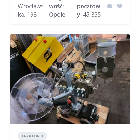
Wroclaws
wość
:
pocztow
ka, 198
Opole
y
: 45-835
TRAKTORKI