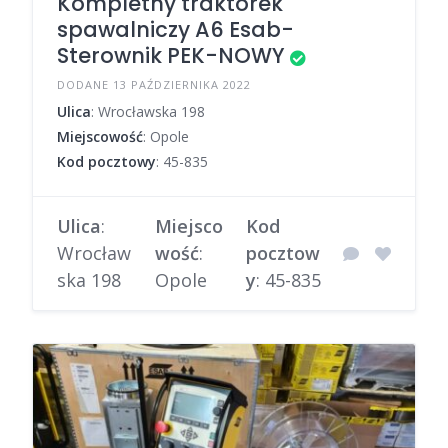
Kompletny traktorek
spawalniczy A6 Esab-
Sterownik PEK-NOWY
DODANE 13 PAŹDZIERNIKA 2022
Ulica
: Wrocławska 198
Miejscowość
: Opole
Kod pocztowy
: 45-835
Ulica
:
Miejsco
Kod
Wrocław
wość
:
pocztow
ska 198
Opole
y
: 45-835