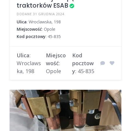
traktorków ESAB
DODANE 31 GRUDNIA 2024
Ulica
: Wroclawska, 198
Miejscowość
: Opole
Kod pocztowy
: 45-835
Ulica
:
Miejsco
Kod
Wroclaws
wość
:
pocztow
ka, 198
Opole
y
: 45-835