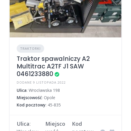
TRAKTORKI
Traktor spawalniczy A2
Multitrac A2TF J1 SAW
0461233880
DODANE 9 LISTOPADA 2022
Ulica
: Wrocławska 198
Miejscowość
: Opole
Kod pocztowy
: 45-835
Ulica
:
Miejsco
Kod