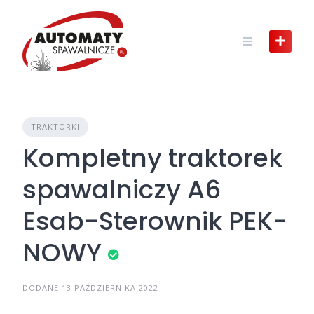
Skip
to
content
TRAKTORKI
Kompletny traktorek
spawalniczy A6
Esab-Sterownik PEK-
NOWY
DODANE 13 PAŹDZIERNIKA 2022