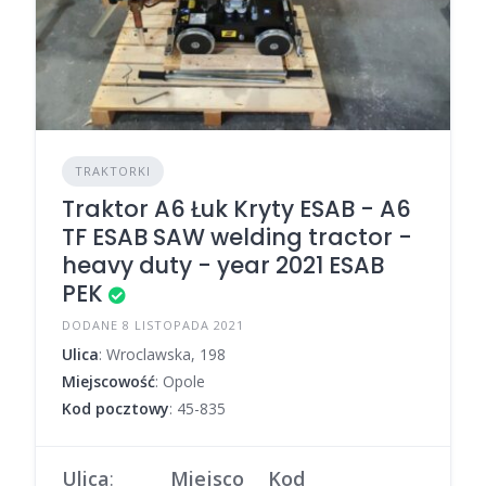
TRAKTORKI
Traktor A6 Łuk Kryty ESAB - A6
TF ESAB SAW welding tractor -
heavy duty - year 2021 ESAB
PEK
DODANE 8 LISTOPADA 2021
Ulica
: Wroclawska, 198
Miejscowość
: Opole
Kod pocztowy
: 45-835
Ulica
:
Miejsco
Kod