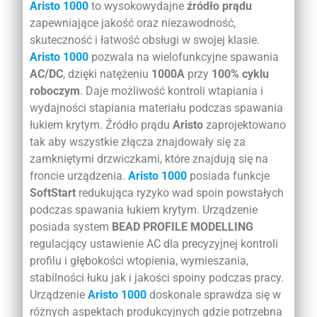
Aristo 1000
to wysokowydajne
źródło prądu
zapewniające jakość oraz niezawodność,
skuteczność i łatwość obsługi w swojej klasie.
Aristo 1000
pozwala na wielofunkcyjne spawania
AC/DC
, dzięki natężeniu
1000A
przy
100% cyklu
roboczym
. Daje możliwość kontroli wtapiania i
wydajności stapiania materiału podczas spawania
łukiem krytym. Źródło prądu
Aristo
zaprojektowano
tak aby wszystkie złącza znajdowały się za
zamkniętymi drzwiczkami, które znajdują się na
froncie urządzenia.
Aristo 1000
posiada funkcje
SoftStart
redukująca ryzyko wad spoin powstałych
podczas spawania łukiem krytym. Urządzenie
posiada system
BEAD PROFILE MODELLING
regulacjący ustawienie AC dla precyzyjnej kontroli
profilu i głębokości wtopienia, wymieszania,
stabilności łuku jak i jakości spoiny podczas pracy.
Urządzenie
Aristo 1000
doskonale sprawdza się w
różnych aspektach produkcyjnych gdzie potrzebna