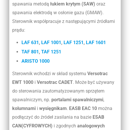
spawania metodą
łukiem krytym (SAW)
oraz
spawania elektrodą w osłonie gazu (GMAW).
Sterownik współpracuje z następującymi źródłami
prądu:
LAF 631
,
LAF 1001
,
LAF 1251
,
LAF 1601
TAF 801
,
TAF 1251
ARISTO 1000
Sterownik wchodzi w skład systemu
Versotrac
EWT 1000
i
Versotrac CADET
. Może być używany
do sterowania zautomatyzowanym sprzętem
spawalniczym, np.
portalami spawalniczymi
,
kolumnami
i
wysięgnikam
.
EASB EAC 10
można
podłączyć do źródeł zasilania na bazie
ESAB
CAN(CYFROWYCH)
i zgodnych
analogowych