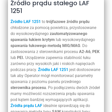
Źródło prądu stałego LAF
1251
Źródło LAF 1251
to
trójfazowe źródło prądu
chłodzone za pomocą powietrza, przystosowane
do wysokowydajnego
zautomatyzowanego
spawania łukiem krytym
lub wysokowydajnego
spawania łukowego metodą MIG/MAG
. Do
zastosowania z sterownikami procesu
A2-A6
,
PEK
lub
PEI.
Urządzenie zapewnia stabilność łuku
zarówno przy wysokich jaki i niskich napięciach
podczas pracy.
Źródło LAF 1251
jest dostosowane
tak aby Operator mógł monitorować parametry
spawania z poziomu panelu przedniego
sterownika procesu
. Po podłączeniu dwóch źródeł
mamy możliwość rozszerzenia prądu spawania
pod kątem bardziej wymagających aplikacji.
Źródła prądu LAF
idealnie sprawdzają się do
spawania metodą typu
SAW
konstrukcji typu: