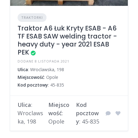
TRAKTORKI
Traktor A6 Łuk Kryty ESAB - A6
TF ESAB SAW welding tractor -
heavy duty - year 2021 ESAB
PEK
DODANE 8 LISTOPADA 2021
Ulica
: Wroclawska, 198
Miejscowość
: Opole
Kod pocztowy
: 45-835
Ulica
:
Miejsco
Kod
Wroclaws
wość
:
pocztow
ka, 198
Opole
y
: 45-835