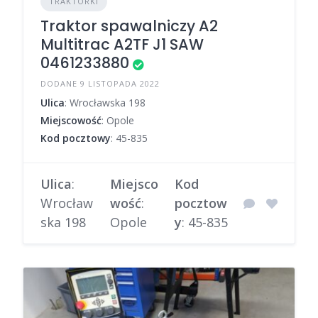
TRAKTORKI
Traktor spawalniczy A2
Multitrac A2TF J1 SAW
0461233880
DODANE 9 LISTOPADA 2022
Ulica
: Wrocławska 198
Miejscowość
: Opole
Kod pocztowy
: 45-835
Ulica
:
Miejsco
Kod
Wrocław
wość
:
pocztow
ska 198
Opole
y
: 45-835